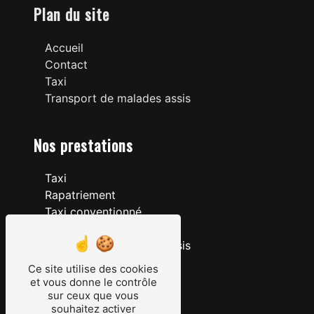
Plan du site
Accueil
Contact
Taxi
Transport de malades assis
Nos prestations
Taxi
Rapatriement
Taxi conventionné
Taxi aéroport
Transport de malades assis
Transport hôpitaux
Ce site utilise des cookies
Compagnie de taxis
et vous donne le contrôle
sur ceux que vous
Taxi gare
souhaitez activer
Transport conventionné